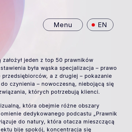
Menu
EN
rą założył jeden z top 50 prawników
dstawienia była wąska specjalizacja – prawo
 przedsiębiorców, a z drugiej – pokazanie
 do czynienia – nowoczesną, niebojącą się
związania, których potrzebują klienci.
izualną, która obejmie różne obszary
uchomienie dedykowanego podcastu „Prawnik
iązuje do natury, która otacza mieszczącą
jektu bije spokój, koncentracja się