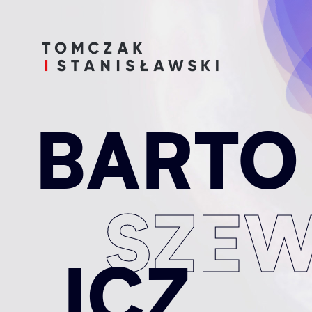
BARTO
SZE
ICZ