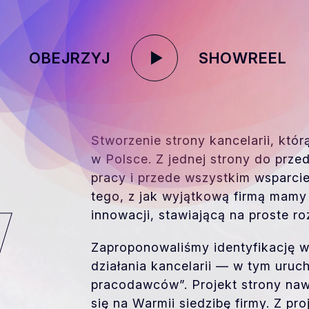
OBEJRZYJ
SHOWREEL
Stworzenie strony kancelarii, któ
w Polsce. Z jednej strony do prze
pracy i przede wszystkim wsparcie
tego, z jak wyjątkową firmą mamy
innowacji, stawiającą na proste ro
W
Zaproponowaliśmy identyfikację w
działania kancelarii — w tym ur
pracodawców”. Projekt strony naw
się na Warmii siedzibę firmy. Z pro