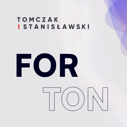
FOR
TON