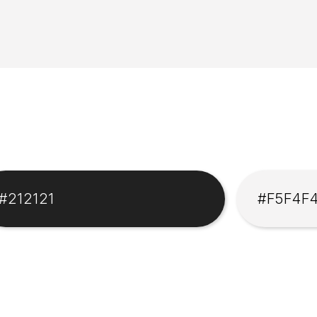
#212121
#F5F4F