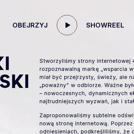
OBEJRZYJ
SHOWREEL
I
Stworzyliśmy strony internetowej d
rozpoznawalną markę „wsparcia w 
miał być przejrzysty, świeży, ale 
SKI
„poważny” w odbiorze. Ważne było
– nowoczesnych, dynamicznych ek
najtrudniejszych wyzwań, jak i sta
Zaproponowaliśmy subtelne odśwież
nową stronę internetową. Poprzez 
odniesieniach, podkreśliliśmy, że c