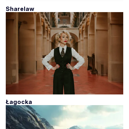
Sharelaw
Łagocka